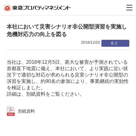
t
o
g
g
l
本社において災害シナリオ非公開型演習を実施し
e
危機対応力の向上を図る
n
a
2016/12/20
v
i
g
a
t
当社は、2016年12月5日、甚大な被害が予測されている
i
首都直下地震に備え、本社において、より実践に近い状
o
況下で適切な対応が求められる災害シナリオ非公開型の
n
演習を実施し、約90名の参加により、事業継続の実効性
を検証しました。
詳細は、別紙資料をご覧ください。
別紙資料