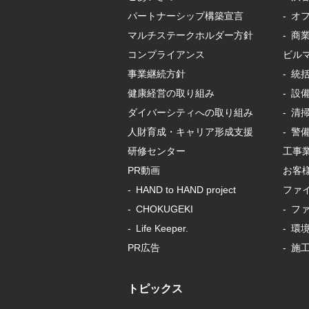
パートナーシップ構築宣言
オフ
マルチステークホルダー方針
商業
コンプライアンス
ビル
事業継続方針
統
健康経営の取り組み
設
ダイバーシティへの取り組み
清
人財育成・キャリア形成支援
警
研修センター
工事
PR動画
お客
HAND to HAND project
ファ
CHOKUGEKI
フ
Life Keeper.
環
PR広告
施工
トピックス