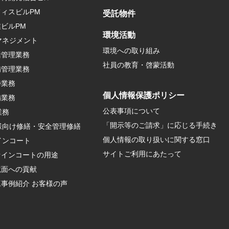
ィスビルPM
受託物件
ビルPM
環境活動
マネジメント
環境への取り組み
括管理業務
社員の教育・啓蒙活動
備管理業務
掃業務
個人情報保護ポリシー
備業務
公表事項について
業務
「開示等のご請求」に応じる手続き
様向け修繕・安全管理修繕
個人情報の取り扱いに関する窓口
インコート
サイトご利用にあたって
ァインコートの用途
境面への貢献
事例紹介 お客様の声