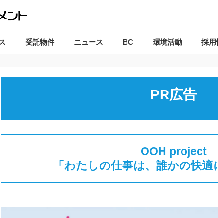
ス
受託物件
ニュース
BC
環境活動
採用
PR広告
OOH project
「わたしの仕事は、誰かの快適