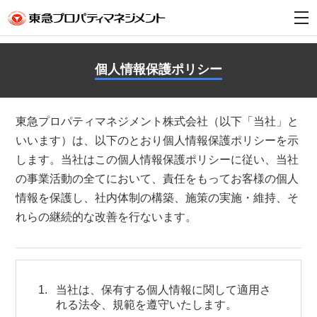
t
o
g
g
l
個人情報保護ポリシー
e
n
a
v
i
東急プロパティマネジメント株式会社（以下「当社」と
g
a
いいます）は、以下のとおり個人情報保護ポリシーを示
t
i
します。当社はこの個人情報保護ポリシーに従い、当社
o
n
の事業活動の全てにおいて、責任をもってお客様の個人
情報を保護し、社内体制の構築、施策の実施・維持、そ
れらの継続的な改善を行ないます。
当社は、保有する個人情報に関して適用さ
れる法令、規範を遵守いたします。