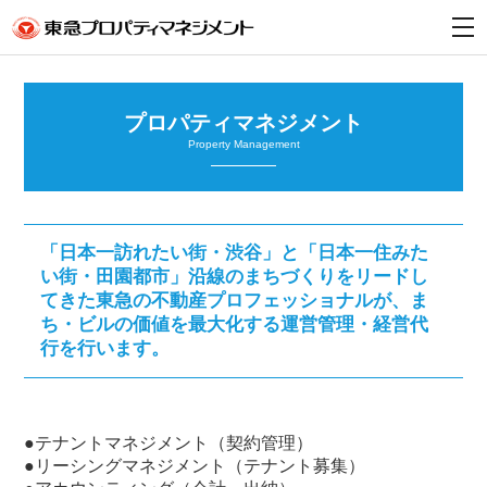
t
o
g
g
l
e
プロパティマネジメント
n
a
Property Management
v
i
g
a
t
i
「日本一訪れたい街・渋谷」と「日本一住みた
o
n
い街・田園都市」
沿線のまちづくりをリードし
てきた
東急の不動産プロフェッショナルが、
ま
ち・ビルの価値を最大化する運営管理・経営代
行を行います。
●テナントマネジメント（契約管理）
●リーシングマネジメント（テナント募集）