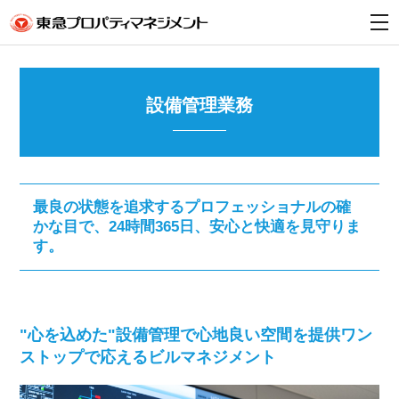
t
o
g
g
l
e
n
設備管理業務
a
v
i
g
a
t
i
最良の状態を追求するプロフェッショナルの確
o
n
かな目で、
24時間365日、安心と快適を見守りま
す。
"心を込めた"設備管理で心地良い空間を提供
ワン
ストップで応えるビルマネジメント