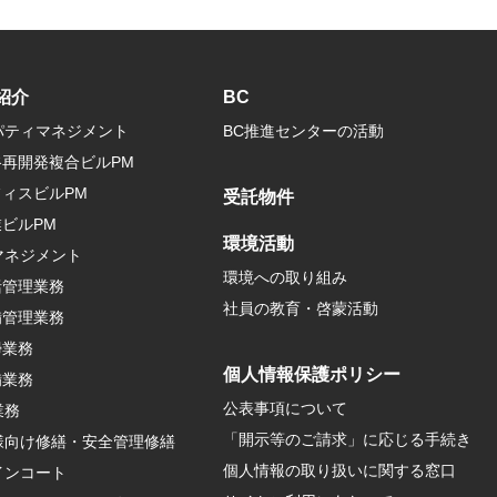
紹介
BC
パティマネジメント
BC推進センターの活動
谷再開発複合ビルPM
ィスビルPM
受託物件
ビルPM
環境活動
マネジメント
環境への取り組み
括管理業務
社員の教育・啓蒙活動
備管理業務
掃業務
個人情報保護ポリシー
備業務
公表事項について
業務
「開示等のご請求」に応じる手続き
様向け修繕・安全管理修繕
個人情報の取り扱いに関する窓口
インコート