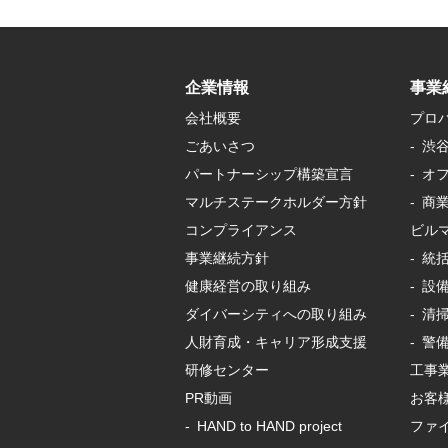
企業情報
事業
会社概要
プロ
ごあいさつ
渋
パートナーシップ構築宣言
オフ
マルチステークホルダー方針
商業
コンプライアンス
ビル
事業継続方針
統
健康経営の取り組み
設
ダイバーシティへの取り組み
清
人財育成・キャリア形成支援
警
研修センター
工事
PR動画
お客
HAND to HAND project
ファ