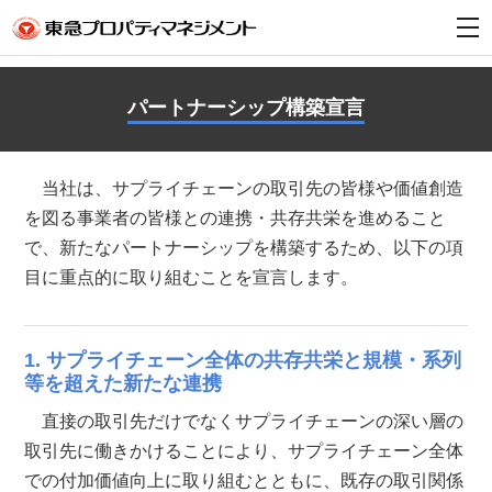
t
o
g
g
l
パートナーシップ構築宣言
e
n
a
v
i
当社は、サプライチェーンの取引先の皆様や価値創造
g
a
を図る事業者の皆様との連携・共存共栄を進めること
t
i
で、新たなパートナーシップを構築するため、以下の項
o
n
目に重点的に取り組むことを宣言します。
1. サプライチェーン全体の共存共栄と規模・系列
等を超えた新たな連携
直接の取引先だけでなくサプライチェーンの深い層の
取引先に働きかけることにより、サプライチェーン全体
での付加価値向上に取り組むとともに、既存の取引関係