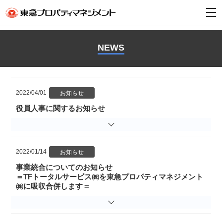
t
o
g
g
l
NEWS
e
n
a
v
i
g
a
2022/04/01
t
i
役員人事に関するお知らせ
o
n
2022/01/14
事業統合についてのお知らせ
＝TFトータルサービス㈱を東急プロパティマネジメント
㈱に吸収合併します＝